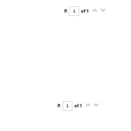
P.
of 1
P.
of 1