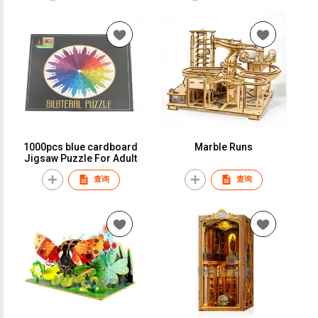
1000pcs blue cardboard
Marble Runs
Jigsaw Puzzle For Adult
查询
查询