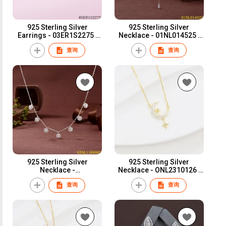
925 Sterling Silver
925 Sterling Silver
Earrings - 03ER1S2275 |
Necklace - 01NL014525 |
Blossom CS Jewelry
Blossom CS Jewelry
查询
查询
925 Sterling Silver
925 Sterling Silver
Necklace -
Necklace - ONL2310126 |
03NL1S1108803 | Blossom
Blossom CS Jewelry
查询
查询
CS Jewelry