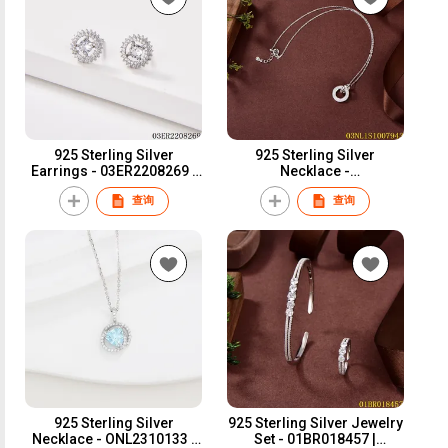
925 Sterling Silver
925 Sterling Silver
Earrings - 03ER2208269 |
Necklace -
Blossom CS Jewelry
03NL1S1007943 | Blossom
查询
查询
CS Jewelry
925 Sterling Silver
925 Sterling Silver Jewelry
Necklace - ONL2310133 |
Set - 01BR018457 |