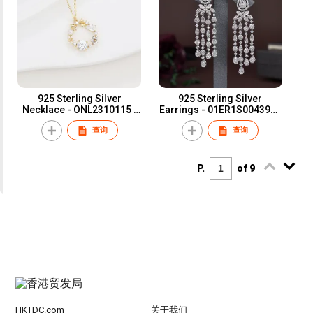
925 Sterling Silver
925 Sterling Silver
Necklace - ONL2310115 |
Earrings - 01ER1S004398 |
Blossom CS Jewelry
Blossom CS Jewelry
查询
查询
P.
of 9
HKTDC.com
关于我们