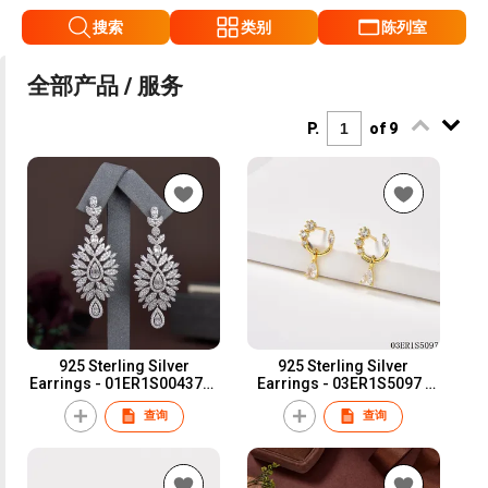
搜索
类别
陈列室
全部产品 / 服务
P.
of 9
925 Sterling Silver
925 Sterling Silver
Earrings - 01ER1S004378 |
Earrings - 03ER1S5097 |
Blossom CS Jewelry
Blossom CS Jewelry
查询
查询