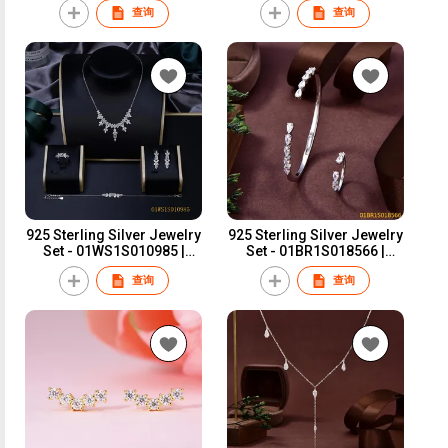
查询
查询
925 Sterling Silver Jewelry
925 Sterling Silver Jewelry
Set - 01WS1S010985 |
Set - 01BR1S018566 |
Blossom CS Jewelry
Blossom CS Jewelry
查询
查询