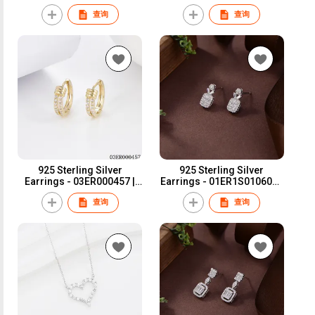
Blossom CS Jewelry
Blossom CS Jewelry
查询
查询
925 Sterling Silver
925 Sterling Silver
Earrings - 03ER000457 |
Earrings - 01ER1S010602 |
Blossom CS Jewelry
Blossom CS Jewelry
查询
查询