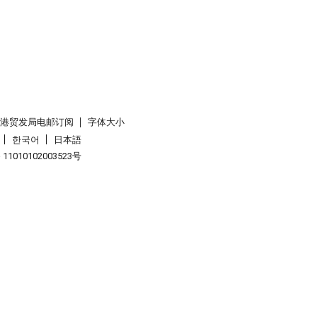
香港贸发局电邮订阅
字体大小
한국어
日本語
1010102003523号