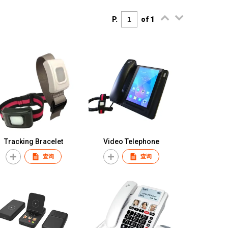
P.
of 1
Tracking Bracelet
Video Telephone
查询
查询