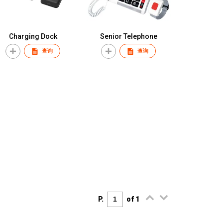
Charging Dock
Senior Telephone
查询
查询
P.
of 1