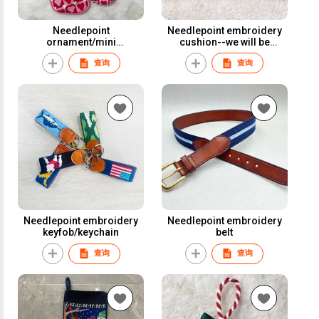
Needlepoint
Needlepoint embroidery
ornament/mini
cushion--we will be
stocking/door hanger
friends
查询
查询
Needlepoint embroidery
Needlepoint embroidery
keyfob/keychain
belt
查询
查询