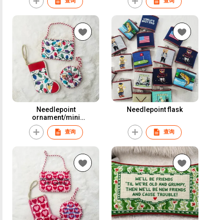
查询
查询
Needlepoint
Needlepoint flask
ornament/mini
stocking/door hanger
查询
查询