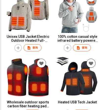
Unisex USB Jacket Electric
100% cotton casual style
Outdoor Heated Full-
infrared battery powered
Zipper Sweater
heated jacket Functional
查询
查询
usb Sweatshirts
Wholesale outdoor sports
Heated USB Tech Jacket
carbon fiber heating pads
custom men's and