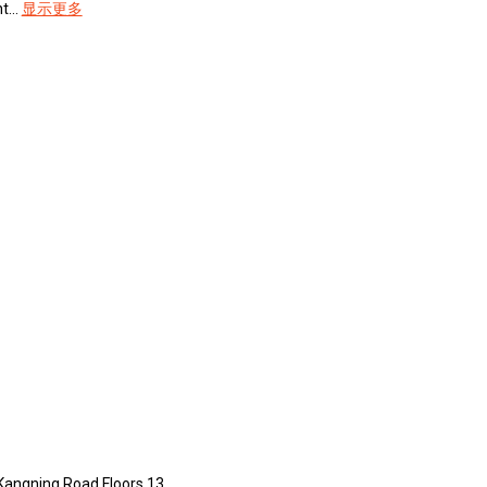
...
显示更多
 Kangning Road Floors 13