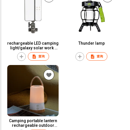
rechargeable LED camping
Thunder lamp
light/galaxy solar work /
garden light
查询
查询
Camping portable lantern
rechargeable outdoor
waterproof lantern RGB