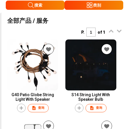
搜索
类别
全部产品 / 服务
P.
of 1
G40 Patio Globe String
S14 String Light With
Light With Speaker
Speaker Bulb
查询
查询