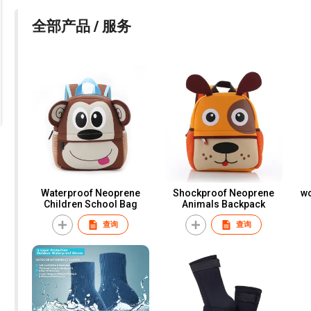
全部产品 / 服务
Waterproof Neoprene
Shockproof Neoprene
w
Children School Bag
Animals Backpack
查询
查询