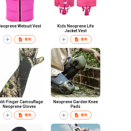
eoprene Wetsuit Vest
Kids Neoprene Life
Jacket Vest
查询
查询
lit-Finger Camouflage
Neoprene Garden Knee
Neoprene Gloves
Pads
查询
查询