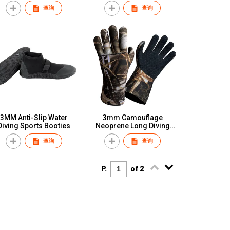
查询
查询
3MM Anti-Slip Water
3mm Camouflage
Diving Sports Booties
Neoprene Long Diving
Full Finger Gloves
查询
查询
P.
of 2