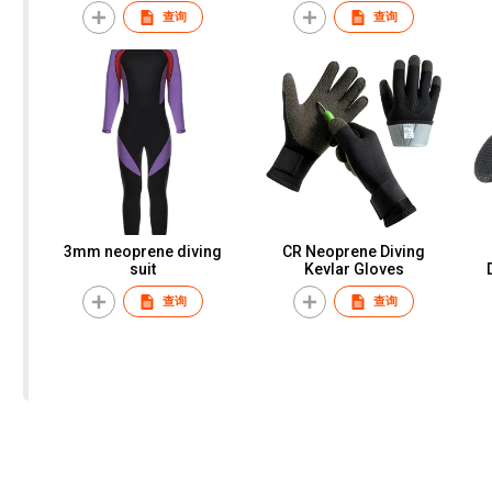
查询
查询
3mm neoprene diving
CR Neoprene Diving
suit
Kevlar Gloves
查询
查询