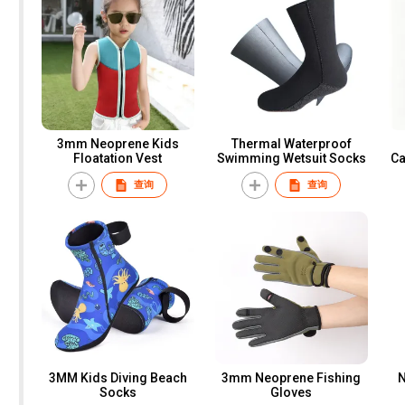
3mm Neoprene Kids
Thermal Waterproof
Floatation Vest
Swimming Wetsuit Socks
Ca
查询
查询
3MM Kids Diving Beach
3mm Neoprene Fishing
N
Socks
Gloves