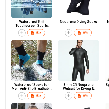
Waterproof Knit
Neoprene Diving Socks
N
Touchscreen Sports
Gloves
查询
查询
Waterproof Socks for
3mm CR Neoprene
Sp
Men, Anti-Slip Breathable
Wetsuit for Diving &
Wading Socks
Triathlon
查询
查询