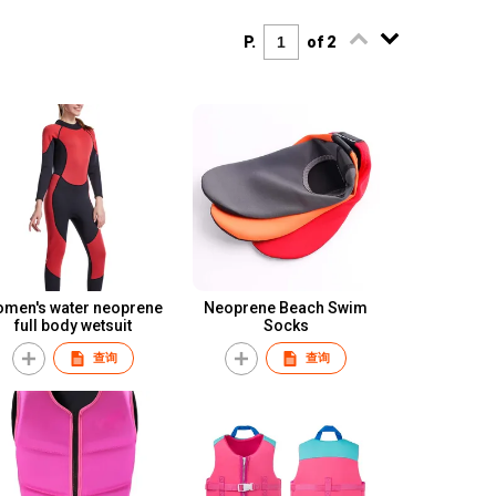
P.
of 2
omen's water neoprene
Neoprene Beach Swim
full body wetsuit
Socks
查询
查询