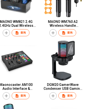
MAONO WM821 2.4G
MAONO WM760 A2
2.4GHz Dual Wireless
Wireless Handle
Microphone
Microphone
查询
查询
Maonocaster AM100
DGM20 GamerWave
Audio Interface &
Condenser USB Gaming
Podcast Equipment
RGB Microphone
查询
查询