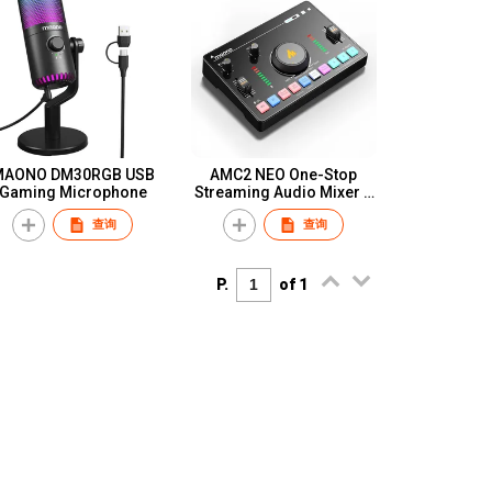
MAONO DM30RGB USB
AMC2 NEO One-Stop
Gaming Microphone
Streaming Audio Mixer &
Sound Card
查询
查询
P.
of 1