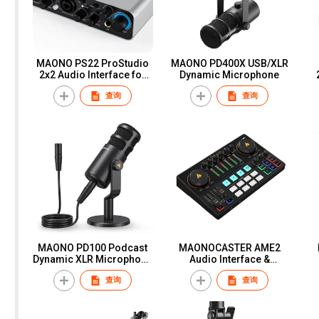
MAONO PS22 ProStudio
MAONO PD400X USB/XLR
2x2 Audio Interface for
Dynamic Microphone
Recording, Streaming,
查询
查询
and Podcasting
MAONO PD100 Podcast
MAONOCASTER AME2
Dynamic XLR Microphone
Audio Interface &
Kit
Podcast Equipment
查询
查询