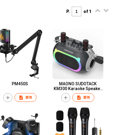
P.
of 1
PM450S
MAONO SUDOTACK
KM300 Karaoke Speaker
with Two Microphones
查询
查询