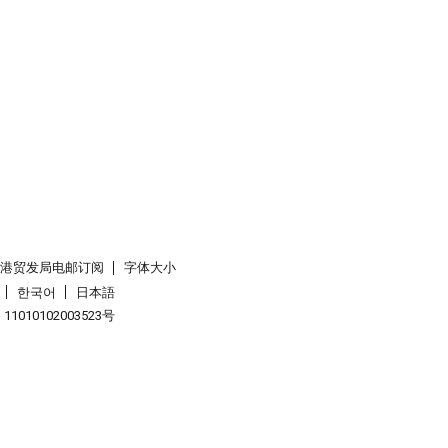
香港贸发局电邮订阅
字体大小
한국어
日本語
1010102003523号