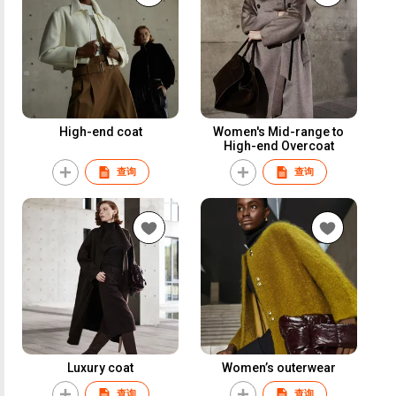
High-end coat
Women's Mid-range to
High-end Overcoat
查询
查询
Luxury coat
Women’s outerwear
查询
查询