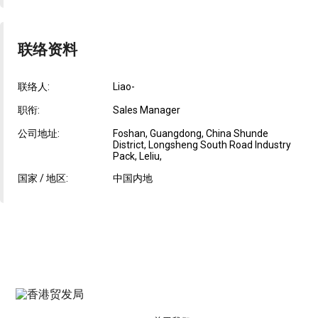
联络资料
联络人:
Liao-
职衔:
Sales Manager
公司地址:
Foshan, Guangdong, China Shunde
District, Longsheng South Road Industry
Pack, Leliu,
国家 / 地区:
中国内地