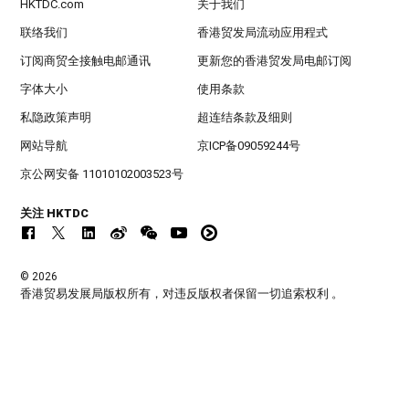
HKTDC.com
关于我们
联络我们
香港贸发局流动应用程式
订阅商贸全接触电邮通讯
更新您的香港贸发局电邮订阅
字体大小
使用条款
私隐政策声明
超连结条款及细则
网站导航
京ICP备09059244号
京公网安备 11010102003523号
关注 HKTDC
© 2026
香港贸易发展局版权所有，对违反版权者保留一切追索权利 。