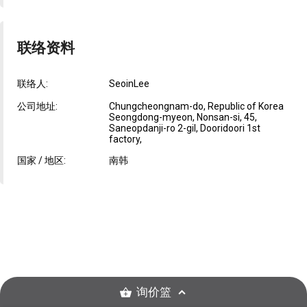
联络资料
联络人:
SeoinLee
公司地址:
Chungcheongnam-do, Republic of Korea
Seongdong-myeon, Nonsan-si, 45,
Saneopdanji-ro 2-gil, Dooridoori 1st
factory,
国家 / 地区:
南韩
询价篮