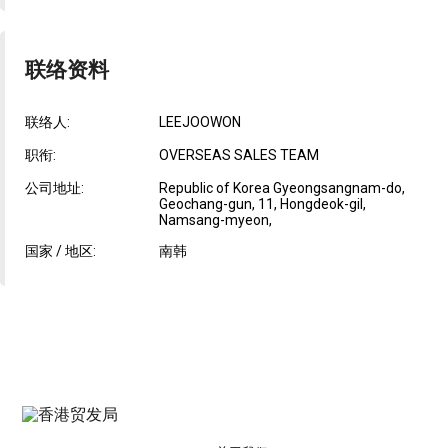
联络资料
联络人:
LEEJOOWON
职衔:
OVERSEAS SALES TEAM
公司地址:
Republic of Korea Gyeongsangnam-do,
Geochang-gun, 11, Hongdeok-gil,
Namsang-myeon,
国家 / 地区:
南韩