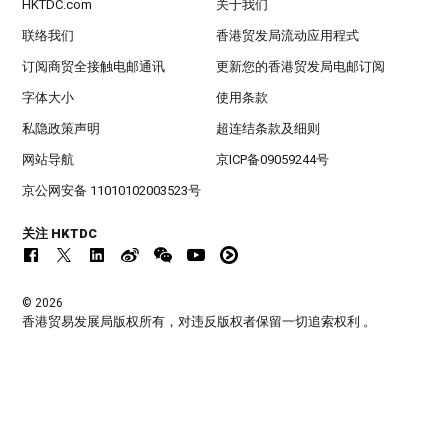
HKTDC.com
关于我们
联络我们
香港贸发局流动应用程式
订阅商贸全接触电邮通讯
更新您的香港贸发局电邮订阅
字体大小
使用条款
私隐政策声明
超连结条款及细则
网站导航
京ICP备09059244号
京公网安备 11010102003523号
关注 HKTDC
© 2026
香港贸易发展局版权所有，对违反版权者保留一切追索权利 。