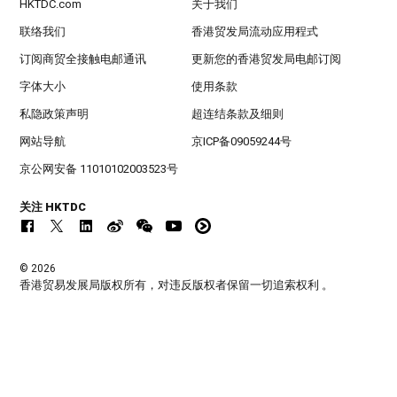
HKTDC.com
关于我们
联络我们
香港贸发局流动应用程式
订阅商贸全接触电邮通讯
更新您的香港贸发局电邮订阅
字体大小
使用条款
私隐政策声明
超连结条款及细则
网站导航
京ICP备09059244号
京公网安备 11010102003523号
关注 HKTDC
© 2026
香港贸易发展局版权所有，对违反版权者保留一切追索权利 。