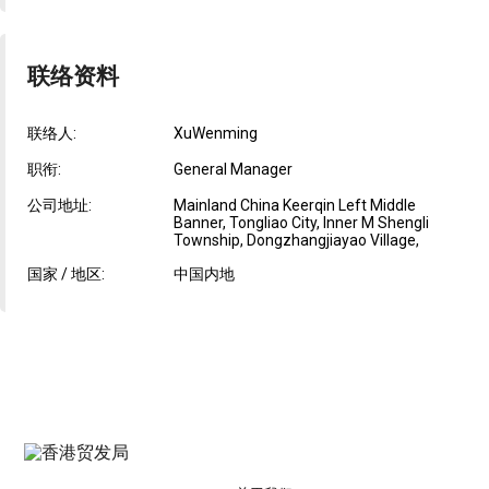
联络资料
联络人:
XuWenming
职衔:
General Manager
公司地址:
Mainland China Keerqin Left Middle
Banner, Tongliao City, Inner M Shengli
Township, Dongzhangjiayao Village,
国家 / 地区:
中国内地