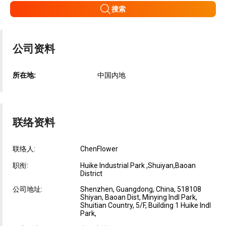
搜索
公司资料
所在地:
中国内地
联络资料
联络人:
ChenFlower
职衔:
Huike Industrial Park ,Shuiyan,Baoan
District
公司地址:
Shenzhen, Guangdong, China, 518108
Shiyan, Baoan Dist, Minying Indl Park,
Shuitian Country, 5/F, Building 1 Huike Indl
Park,