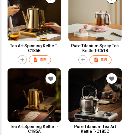
Tea Art Spinning Kettle T-
Pure Titanium Spray Tea
C185B
Kettle T-C518
查询
查询
Tea Art Spinning Kettle T-
Pure Titanium Tea Art
C185A
Kettle T-C185C