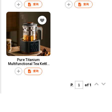
查询
查询
Pure Titanium
Multifunctional Tea Kettle
T-212P
查询
P.
of 1