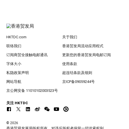
HKTDC.com
关于我们
联络我们
香港贸发局流动应用程式
订阅商贸全接触电邮通讯
更新您的香港贸发局电邮订阅
字体大小
使用条款
私隐政策声明
超连结条款及细则
网站导航
京ICP备09059244号
京公网安备 11010102003523号
关注 HKTDC
© 2026
香港贸易发展局版权所有，对违反版权者保留一切追索权利 。