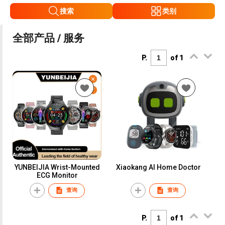
搜索
类别
全部产品 / 服务
P.
of 1
YUNBEIJIA Wrist-Mounted
Xiaokang AI Home Doctor
ECG Monitor
查询
查询
P.
of 1