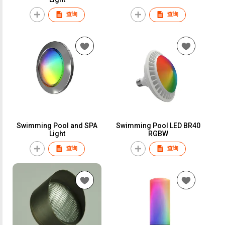
查询
查询
Swimming Pool and SPA
Swimming Pool LED BR40
Light
RGBW
查询
查询