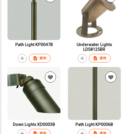
Path Light KP0047B
Underwater Lights
LD58125BR
查询
查询
Down Lights KD0003B
Path Light KP0006B
查询
查询