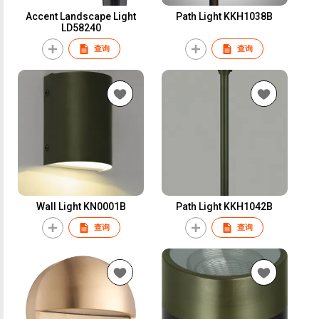
Accent Landscape Light
Path Light KKH1038B
LD58240
查询
查询
Wall Light KN0001B
Path Light KKH1042B
查询
查询