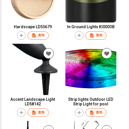
Hardscape LD55679
In Ground Lights KI0003B
查询
查询
Accent Landscape Light
Strip lights Outdoor LED
LD58142
Strip Light for pool
查询
查询