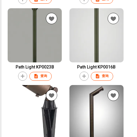
Path Light KP0023B
Path Light KP0016B
查询
查询