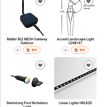
Matter BLE MESH Gateway
Accent Landscape Light
Outdoor
LD58147
查询
查询
Swimming Pool Nicheless
Linear Lights HRLK2D
Light