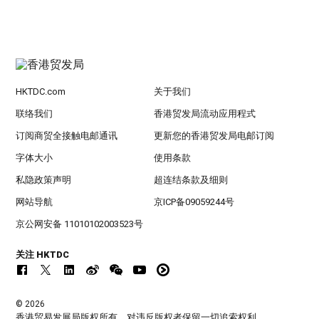
HKTDC.com
关于我们
联络我们
香港贸发局流动应用程式
订阅商贸全接触电邮通讯
更新您的香港贸发局电邮订阅
字体大小
使用条款
私隐政策声明
超连结条款及细则
网站导航
京ICP备09059244号
京公网安备 11010102003523号
关注 HKTDC
© 2026
香港贸易发展局版权所有，对违反版权者保留一切追索权利 。