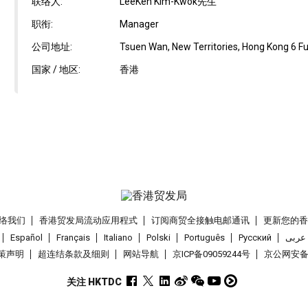
联络人:
LeeKen Kim-Kwok先生
职衔:
Manager
公司地址:
Tsuen Wan, New Territories, Hong Kong 6 Fui 
国家 / 地区:
香港
络我们
香港贸发局流动应用程式
订阅商贸全接触电邮通讯
更新您的
Español
Français
Italiano
Polski
Português
Pусский
عربى
策声明
超连结条款及细则
网站导航
京ICP备09059244号
京公网安备 1
关注 HKTDC