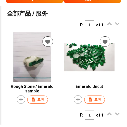
全部产品 / 服务
P.
of 1
Rough Stone / Emerald
Emerald Uncut
sample
查询
查询
P.
of 1