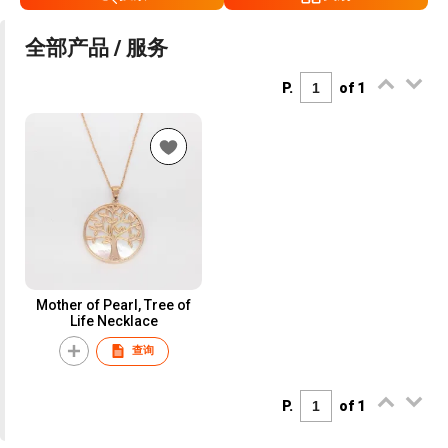
全部产品 / 服务
P.
of 1
Mother of Pearl, Tree of
Life Necklace
查询
P.
of 1