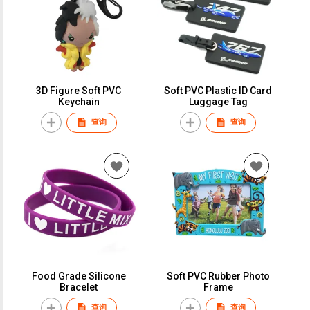
3D Figure Soft PVC
Soft PVC Plastic ID Card
Keychain
Luggage Tag
查询
查询
Food Grade Silicone
Soft PVC Rubber Photo
Bracelet
Frame
查询
查询