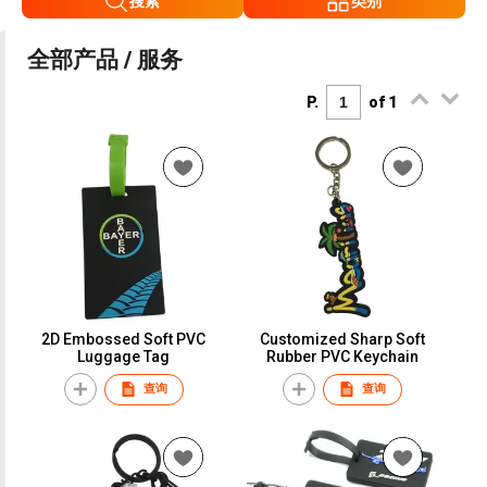
搜索
类别
全部产品 / 服务
P.
of 1
2D Embossed Soft PVC
Customized Sharp Soft
Luggage Tag
Rubber PVC Keychain
查询
查询