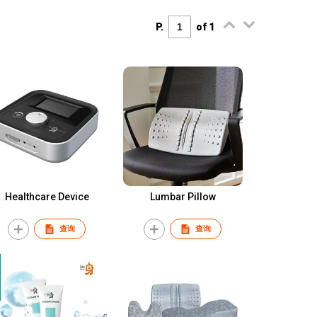
P.
of 1
Healthcare Device
Lumbar Pillow
查询
查询