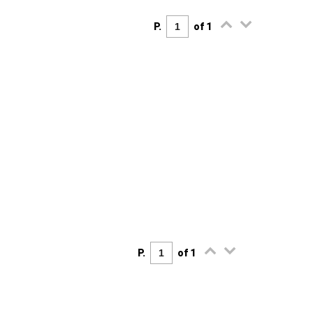
P.
of 1
P.
of 1