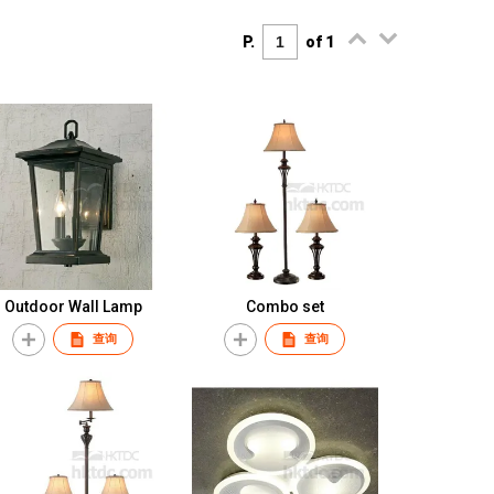
P.
of 1
Outdoor Wall Lamp
Combo set
查询
查询