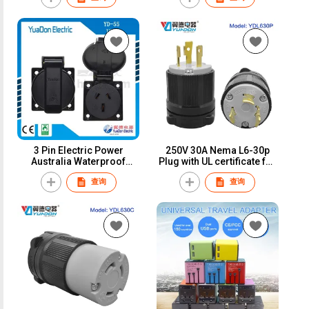
3 Pin Electric Power
250V 30A Nema L6-30p
Australia Waterproof
Plug with UL certificate for
Socket
hospital equipment
查询
查询