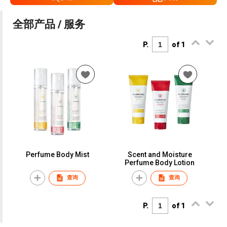
全部产品 / 服务
P.
of 1
Perfume Body Mist
Scent and Moisture
Perfume Body Lotion
查询
查询
P.
of 1