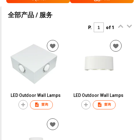
全部产品 / 服务
P.
of 1
LED Outdoor Wall Lamps
LED Outdoor Wall Lamps
查询
查询