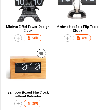
Mktime Eiffel Tower Design
Mktime Hot Sale Flip Table
Clock
Clock
查询
查询
Bamboo Boxed Flip Clock
without Calendar
查询