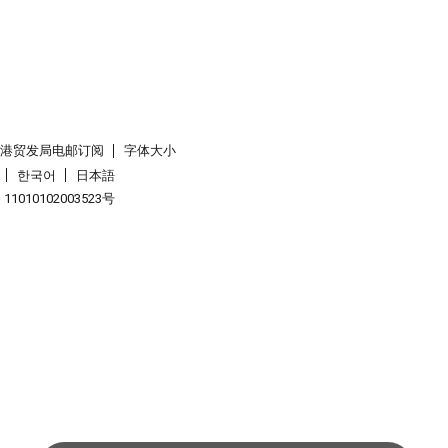
香港贸发局电邮订阅
字体大小
한국어
日本語
1010102003523号