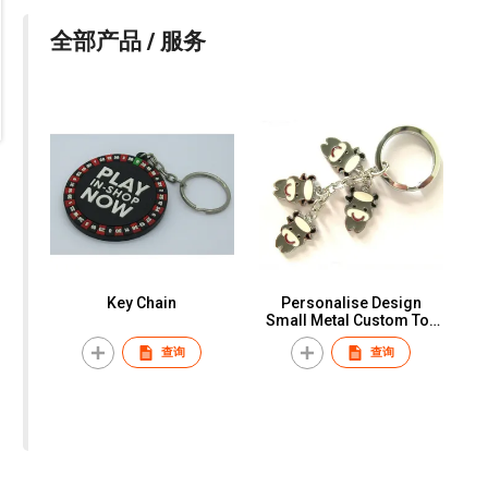
全部产品 / 服务
Key Chain
Personalise Design
Small Metal Custom Toy
Keychain
查询
查询