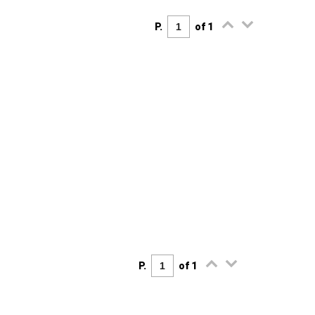
P.
of 1
P.
of 1