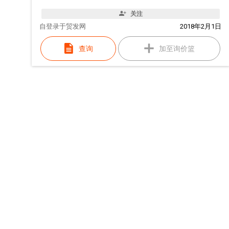
关注
自
登录于贸发网
2018年2月1日
查询
加至询价篮