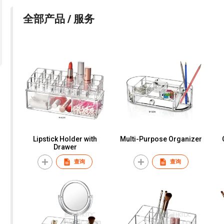
全部产品 / 服务
Lipstick Holder with
Multi-Purpose Organizer
Drawer
查询
查询