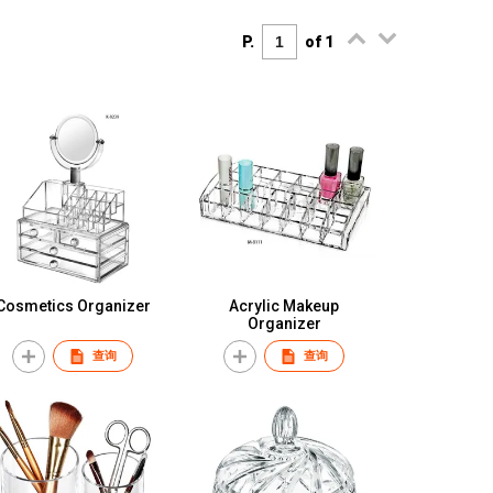
P.
of 1
Cosmetics Organizer
Acrylic Makeup
Organizer
查询
查询