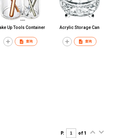
ke Up Tools Container
Acrylic Storage Can
查询
查询
P.
of 1