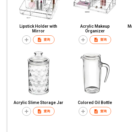
Lipstick Holder with
Acrylic Makeup
Ma
Mirror
Organizer
查询
查询
Acrylic Slime Storage Jar
Colored Oil Bottle
查询
查询