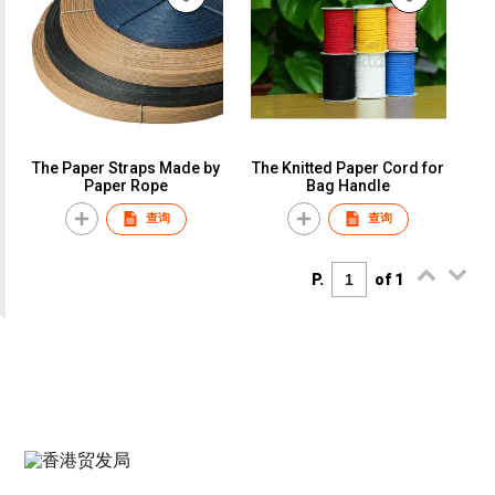
The Paper Straps Made by
The Knitted Paper Cord for
Paper Rope
Bag Handle
查询
查询
P.
of 1