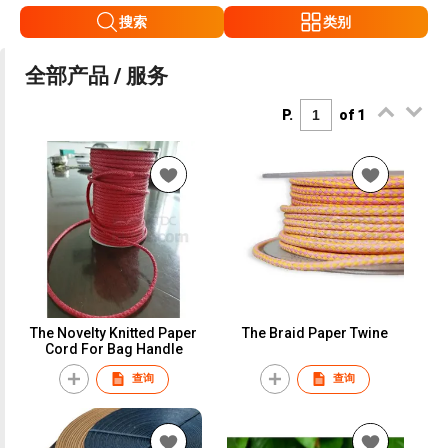
搜索
类别
全部产品 / 服务
P.
of 1
The Novelty Knitted Paper
The Braid Paper Twine
Cord For Bag Handle
查询
查询