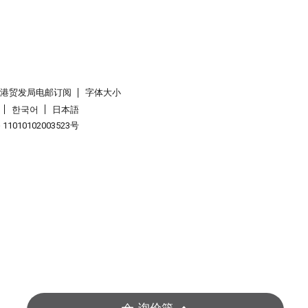
香港贸发局电邮订阅
字体大小
한국어
日本語
1010102003523号