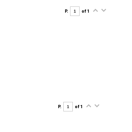
P.
of 1
P.
of 1