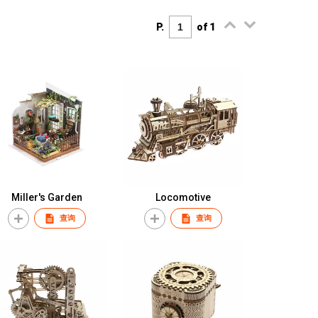
P.
of 1
Miller's Garden
Locomotive
查询
查询