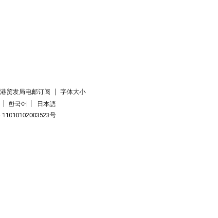
香港贸发局电邮订阅
字体大小
한국어
日本語
1010102003523号