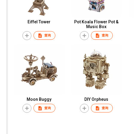
Eiffel Tower
Pot Koala Flower Pot &
Music Box
查询
查询
Moon Buggy
DIY Orpheus
查询
查询