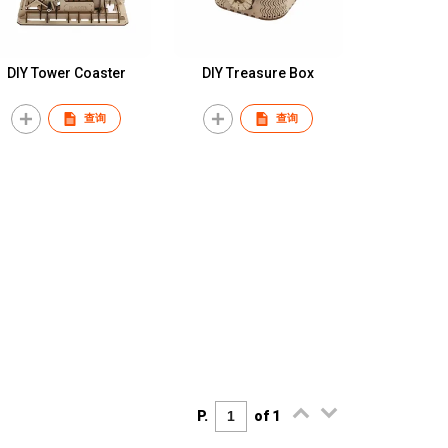
DIY Tower Coaster
DIY Treasure Box
查询
查询
P.
of 1