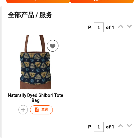
全部产品 / 服务
P.
of 1
Naturally Dyed Shibori Tote
Bag
查询
P.
of 1