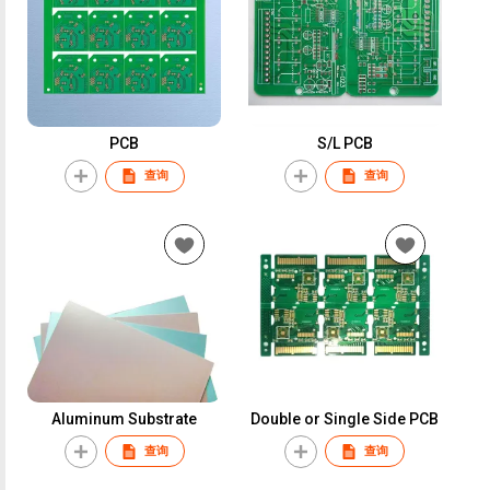
PCB
S/L PCB
查询
查询
Aluminum Substrate
Double or Single Side PCB
查询
查询