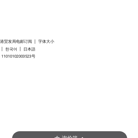
香港贸发局电邮订阅
字体大小
한국어
日本語
1010102003523号