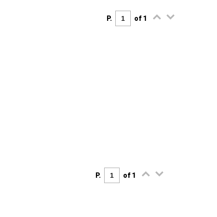
P.
of 1
P.
of 1