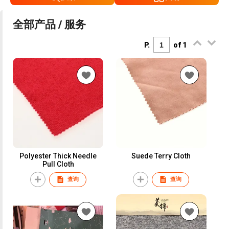
全部产品 / 服务
P.
of 1
Polyester Thick Needle
Suede Terry Cloth
Pull Cloth
查询
查询