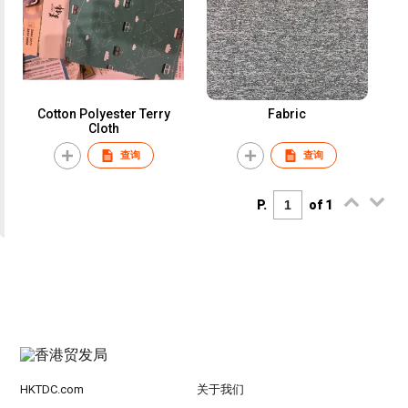
Cotton Polyester Terry
Fabric
Cloth
查询
查询
P.
of 1
HKTDC.com
关于我们