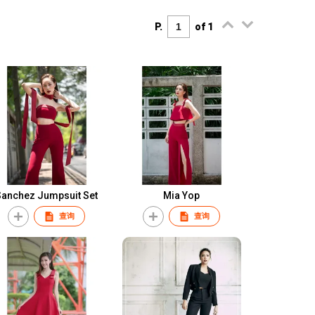
P.
of 1
Sanchez Jumpsuit Set
Mia Yop
查询
查询