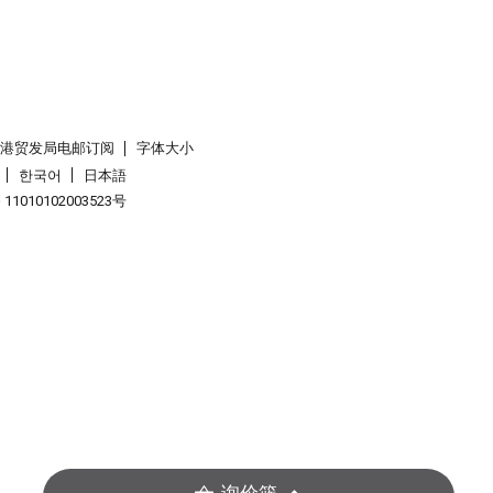
香港贸发局电邮订阅
字体大小
한국어
日本語
1010102003523号