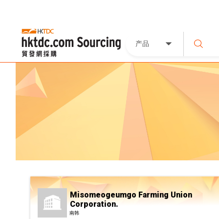
产品
Misomeogeumgo Farming Union
Corporation.
南韩