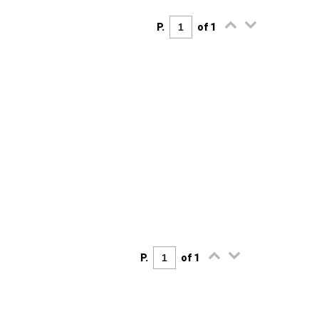
P.
of 1
P.
of 1