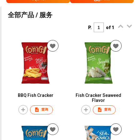
全部产品 / 服务
P.
of 1
BBQ Fish Cracker
Fish Cracker Seaweed
Flavor
查询
查询