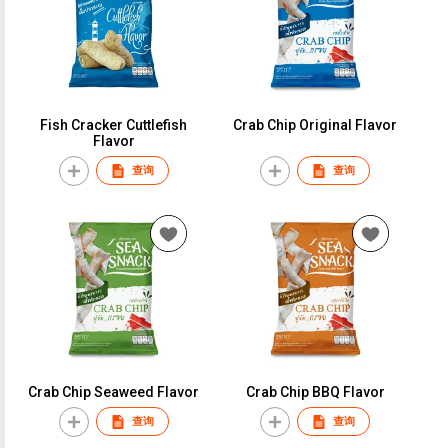
Fish Cracker Cuttlefish
Crab Chip Original Flavor
Flavor
查询
查询
Crab Chip Seaweed Flavor
Crab Chip BBQ Flavor
查询
查询