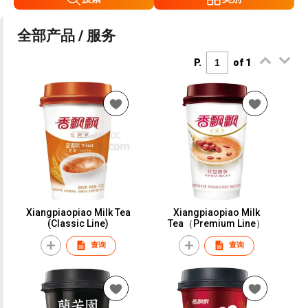
全部产品 / 服务
P.
of 1
Xiangpiaopiao Milk Tea
Xiangpiaopiao Milk
(Classic Line)
Tea（Premium Line）
查询
查询