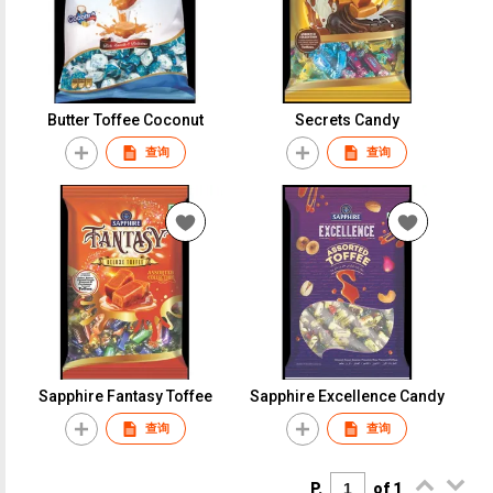
Butter Toffee Coconut
Secrets Candy
查询
查询
Sapphire Fantasy Toffee
Sapphire Excellence Candy
查询
查询
P.
of 1