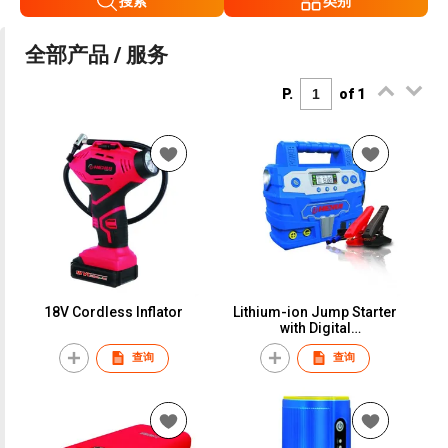
搜索
类别
全部产品 / 服务
P.
of 1
18V Cordless Inflator
Lithium-ion Jump Starter
with Digital
Inflator/Deflator 600A
查询
查询