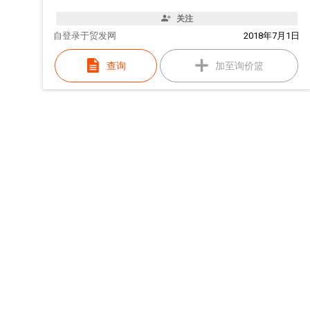
关注
自
登录于贸发网
2018年7月1日
查询
加至询价篮