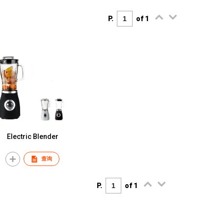
P.
of 1
Electric Blender
查询
P.
of 1