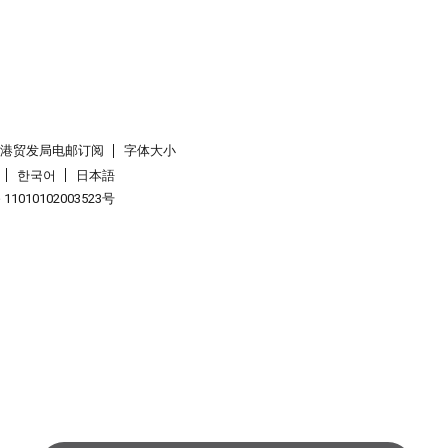
香港贸发局电邮订阅
字体大小
한국어
日本語
1010102003523号