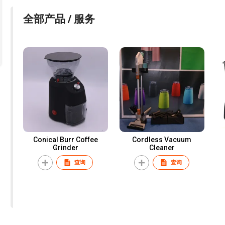
全部产品 / 服务
Conical Burr Coffee
Cordless Vacuum
Grinder
Cleaner
查询
查询